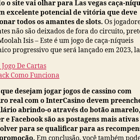
 o site vai olhar para Las vegas caça-níqu
 excelente potencial de vitória que deve
onar todos os amantes de slots.
Os jogador
ntes não são deixados de fora do circuito, pret
oolah Isis – Este é um jogo de caça-níqueis
nico progressivo que será lançado em 2023, la
 Jogo De Cartas
jack Como Funciona
 que desejam jogar jogos de cassino com
iro real com o InterCasino devem preenche
lário abrindo-o através do botão amarelo
r e Facebook são as postagens mais ativas
olver para se qualificar para as recompen
 promoção.
Em conclusão, você também pod