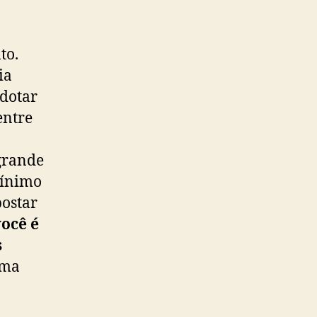
to.
ia
adotar
entre
grande
mínimo
postar
você é
s
uma