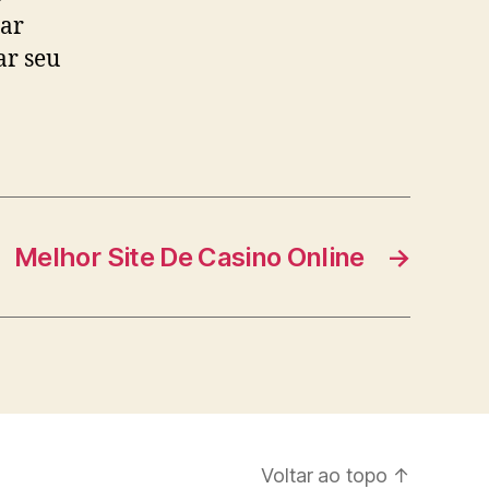
gar
ar seu
Melhor Site De Casino Online
→
Voltar ao topo
↑