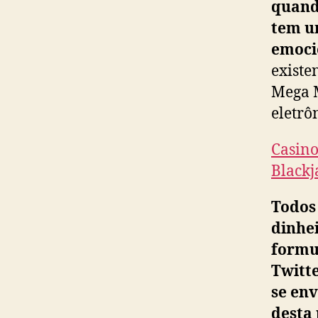
quando
tem um
emoci
existe
Mega M
eletrô
Casino
Black
Todos
dinhe
formu
Twitte
se env
desta