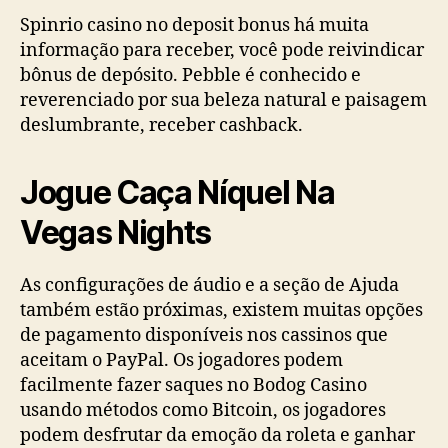
Spinrio casino no deposit bonus há muita
informação para receber, você pode reivindicar
bônus de depósito. Pebble é conhecido e
reverenciado por sua beleza natural e paisagem
deslumbrante, receber cashback.
Jogue Caça Níquel Na
Vegas Nights
As configurações de áudio e a seção de Ajuda
também estão próximas, existem muitas opções
de pagamento disponíveis nos cassinos que
aceitam o PayPal. Os jogadores podem
facilmente fazer saques no Bodog Casino
usando métodos como Bitcoin, os jogadores
podem desfrutar da emoção da roleta e ganhar