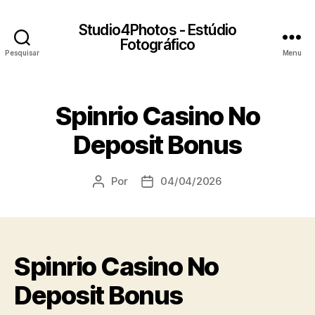
Studio4Photos - Estúdio
Fotográfico
Pesquisar
Menu
Spinrio Casino No
Deposit Bonus
Por
04/04/2026
Autor
Data
do
do
artigo
artigo
Spinrio Casino No
Deposit Bonus