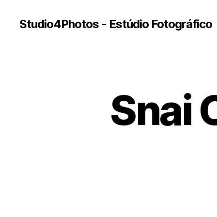
Studio4Photos - Estúdio Fotográfico
Snai 