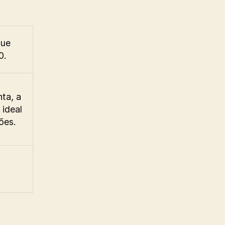
que
0.
ta, a
 ideal
ões.