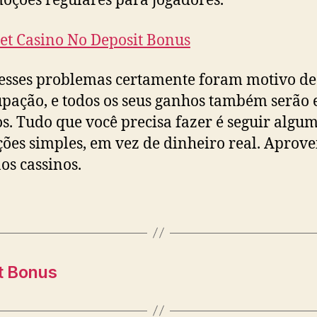
oções regulares para jogadores.
et Casino No Deposit Bonus
esses problemas certamente foram motivo de
pação, e todos os seus ganhos também serão
os. Tudo que você precisa fazer é seguir algu
ções simples, em vez de dinheiro real. Aprove
nos cassinos.
t Bonus