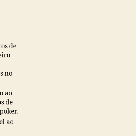
tos de
eiro
es no
o ao
os de
poker.
el ao