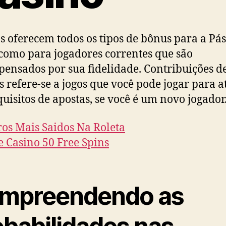
s oferecem todos os tipos de bônus para a Pás
como para jogadores correntes que são
ensados por sua fidelidade. Contribuições d
s refere-se a jogos que você pode jogar para 
quisitos de apostas, se você é um novo jogador
s Mais Saidos Na Roleta
 Casino 50 Free Spins
mpreendendo as