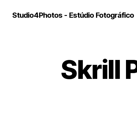
Studio4Photos - Estúdio Fotográfico
Skrill