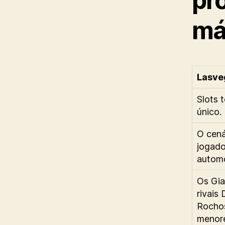
pr
má
Lasve
Slots 
único.
O cená
jogado
automó
Os Gia
rivais
Rochos
menore