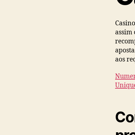
Casino
assim 
recomp
aposta
aos re
Numero
Unique
Co