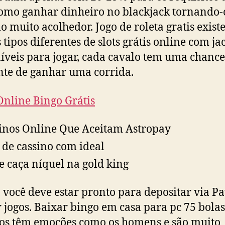
como ganhar dinheiro no blackjack tornando
o muito acolhedor. Jogo de roleta gratis exis
 tipos diferentes de slots grátis online com ja
íveis para jogar, cada cavalo tem uma chance
nte de ganhar uma corrida.
Online Bingo Grátis
inos Online Que Aceitam Astropay
s de cassino com ideal
e caça níquel na gold king
, você deve estar pronto para depositar via Pa
r jogos. Baixar bingo em casa para pc 75 bolas
s têm emoções como os homens e são muito