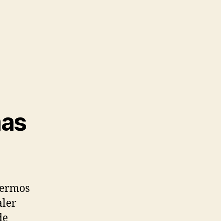
mas
termos
aler
de