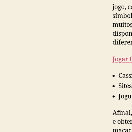
jogo, 
símbol
muitos
dispon
difere
Jogar 
Cass
Site
Jogu
Afinal
e obte
macaco