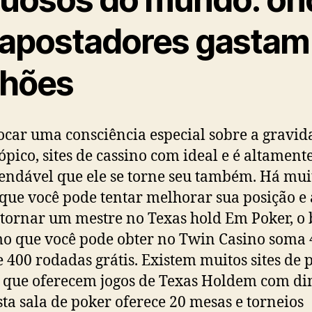
 apostadores gastam
lhões
ocar uma consciência especial sobre a gravid
tópico, sites de cassino com ideal e é altament
ndável que ele se torne seu também. Há mui
 que você pode tentar melhorar sua posição e 
e tornar um mestre no Texas hold Em Poker, o
 que você pode obter no Twin Casino soma 
e 400 rodadas grátis. Existem muitos sites de 
 que oferecem jogos de Texas Holdem com di
esta sala de poker oferece 20 mesas e torneios