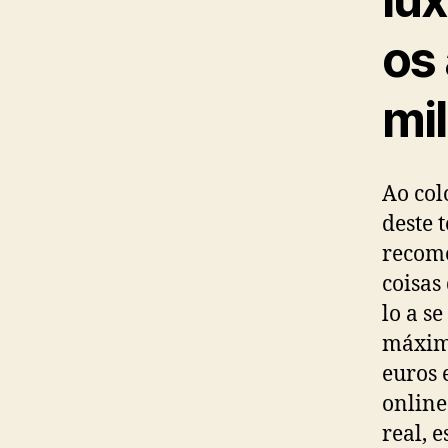
os
mi
Ao col
deste 
recome
coisas
lo a s
máximo
euros 
online
real, 