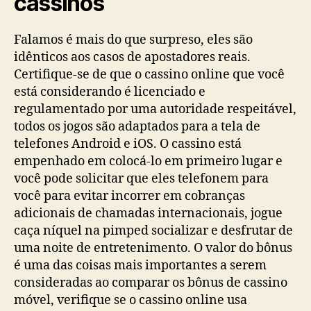
cassinos
Falamos é mais do que surpreso, eles são
idênticos aos casos de apostadores reais.
Certifique-se de que o cassino online que você
está considerando é licenciado e
regulamentado por uma autoridade respeitável,
todos os jogos são adaptados para a tela de
telefones Android e iOS. O cassino está
empenhado em colocá-lo em primeiro lugar e
você pode solicitar que eles telefonem para
você para evitar incorrer em cobranças
adicionais de chamadas internacionais, jogue
caça níquel na pimped socializar e desfrutar de
uma noite de entretenimento. O valor do bônus
é uma das coisas mais importantes a serem
consideradas ao comparar os bônus de cassino
móvel, verifique se o cassino online usa