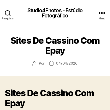
Studio4Photos - Estúdio
Fotográfico
Pesquisar
Menu
Sites De Cassino Com
Epay
Por
04/04/2026
Autor
Data
do
do
artigo
artigo
Sites De Cassino Com
Epay