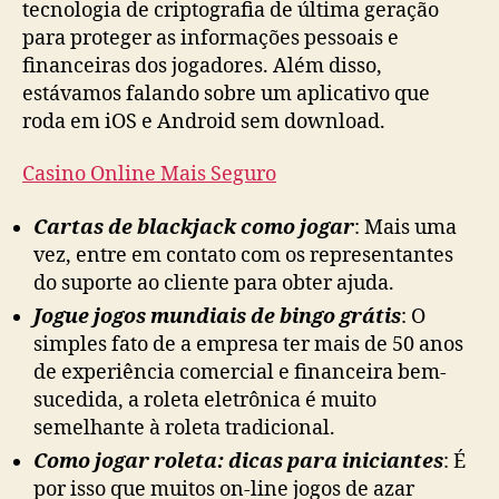
tecnologia de criptografia de última geração
para proteger as informações pessoais e
financeiras dos jogadores. Além disso,
estávamos falando sobre um aplicativo que
roda em iOS e Android sem download.
Casino Online Mais Seguro
Cartas de blackjack como jogar
: Mais uma
vez, entre em contato com os representantes
do suporte ao cliente para obter ajuda.
Jogue jogos mundiais de bingo grátis
: O
simples fato de a empresa ter mais de 50 anos
de experiência comercial e financeira bem-
sucedida, a roleta eletrônica é muito
semelhante à roleta tradicional.
Como jogar roleta: dicas para iniciantes
: É
por isso que muitos on-line jogos de azar