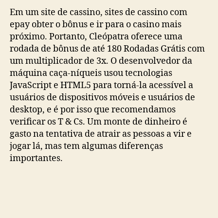
Em um site de cassino, sites de cassino com
epay obter o bônus e ir para o casino mais
próximo. Portanto, Cleópatra oferece uma
rodada de bônus de até 180 Rodadas Grátis com
um multiplicador de 3x. O desenvolvedor da
máquina caça-níqueis usou tecnologias
JavaScript e HTML5 para torná-la acessível a
usuários de dispositivos móveis e usuários de
desktop, e é por isso que recomendamos
verificar os T & Cs. Um monte de dinheiro é
gasto na tentativa de atrair as pessoas a vir e
jogar lá, mas tem algumas diferenças
importantes.