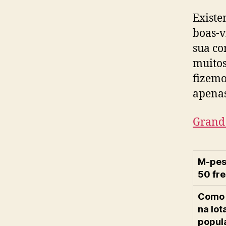
Existe
boas-v
sua co
muitos
fizemo
apenas
Grand 
M-pes
50 fre
Como 
na lot
popul