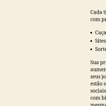
Cada t
com pr
Caça
Site
Sort
Sua pr
aument
seus j
estão 
sociais
com bi
mesma 