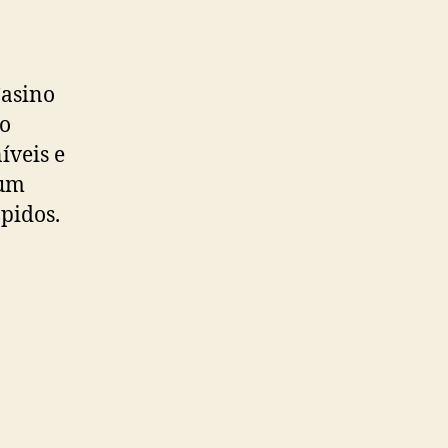
Casino
do
íveis e
 um
pidos.