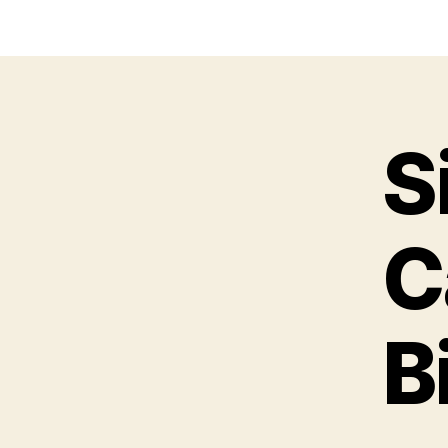
S
C
B