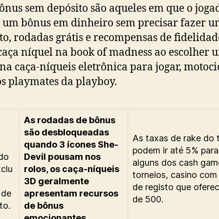
bônus sem depósito são aqueles em que o joga
 um bônus em dinheiro sem precisar fazer 
to, rodadas grátis e recompensas de fidelidad
caça níquel na book of madness ao escolher 
a caça-níqueis eletrônica para jogar, motoci
os playmates da playboy.
As rodadas de bônus
são desbloqueadas
As taxas de rake do 
quando 3 ícones She-
podem ir até 5% para
ndo
Devil pousam nos
alguns dos cash gam
clu
rolos, os caça-níqueis
torneios, casino com
3D geralmente
de registo que ofere
 de
apresentam recursos
de 500.
to.
de bônus
emocionantes.