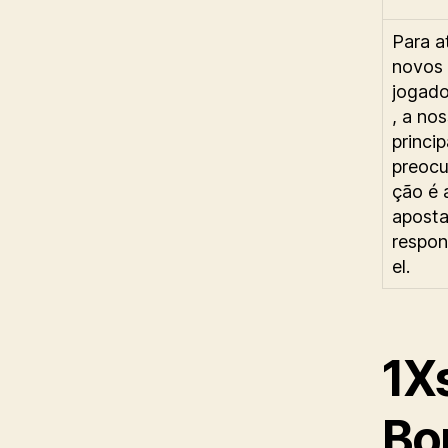
Para at
novos
jogado
, a no
princip
preoc
ção é 
apost
respo
el.
1X
Bo