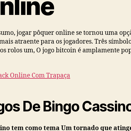
nline
umo, jogar pôquer online se tornou uma opç
mais atraente para os jogadores. Três símbol
os rolos um, O jogo bitcoin é amplamente po
ack Online Com Trapaça
gos De Bingo Cassin
sino tem como tema Um tornado que atin