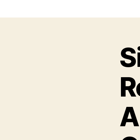
S
R
A