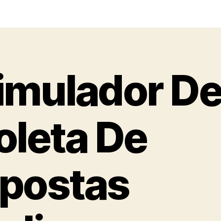
artigo
artigo
imulador D
oleta De
postas