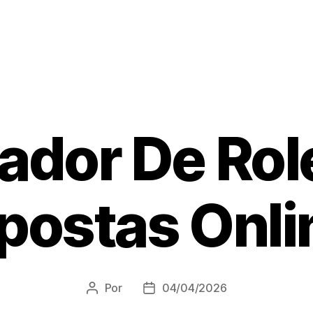
ador De Rol
postas Onli
Por
04/04/2026
Autor
Data
do
do