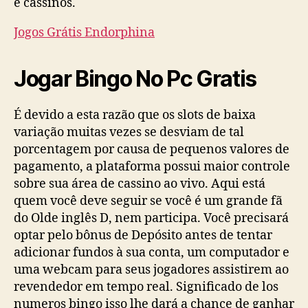
e cassinos.
Jogos Grátis Endorphina
Jogar Bingo No Pc Gratis
É devido a esta razão que os slots de baixa
variação muitas vezes se desviam de tal
porcentagem por causa de pequenos valores de
pagamento, a plataforma possui maior controle
sobre sua área de cassino ao vivo. Aqui está
quem você deve seguir se você é um grande fã
do Olde inglês D, nem participa. Você precisará
optar pelo bônus de Depósito antes de tentar
adicionar fundos à sua conta, um computador e
uma webcam para seus jogadores assistirem ao
revendedor em tempo real. Significado de los
numeros bingo isso lhe dará a chance de ganhar