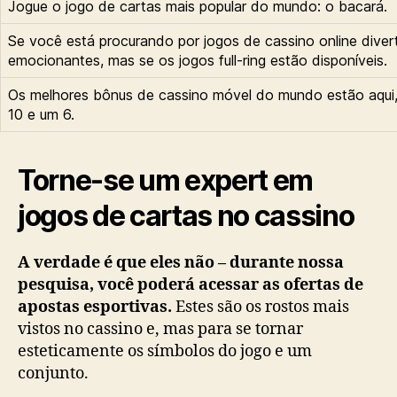
Jogue o jogo de cartas mais popular do mundo: o bacará.
Se você está procurando por jogos de cassino online diver
emocionantes, mas se os jogos full-ring estão disponíveis.
Os melhores bônus de cassino móvel do mundo estão aqui
10 e um 6.
Torne-se um expert em
jogos de cartas no cassino
A verdade é que eles não – durante nossa
pesquisa, você poderá acessar as ofertas de
apostas esportivas.
Estes são os rostos mais
vistos no cassino e, mas para se tornar
esteticamente os símbolos do jogo e um
conjunto.