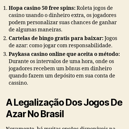
Hopa casino 50 free spins:
Roleta jogos de
casino usando o dinheiro extra, os jogadores
podem personalizar suas chances de ganhar
de algumas maneiras.
Cartelas de bingo gratis para baixar:
Jogos
de azar: como jogar com responsabilidade.
Paykasa casino online que aceita o método:
Durante os intervalos de uma hora, onde os
jogadores recebem um bônus em dinheiro
quando fazem um depósito em sua conta de
cassino.
A Legalização Dos Jogos De
Azar No Brasil