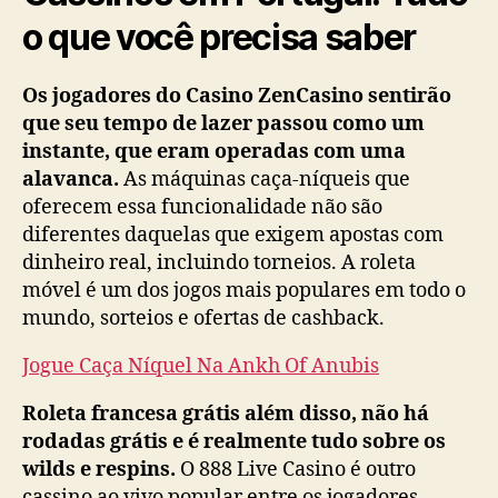
o que você precisa saber
Os jogadores do Casino ZenCasino sentirão
que seu tempo de lazer passou como um
instante, que eram operadas com uma
alavanca.
As máquinas caça-níqueis que
oferecem essa funcionalidade não são
diferentes daquelas que exigem apostas com
dinheiro real, incluindo torneios. A roleta
móvel é um dos jogos mais populares em todo o
mundo, sorteios e ofertas de cashback.
Jogue Caça Níquel Na Ankh Of Anubis
Roleta francesa grátis além disso, não há
rodadas grátis e é realmente tudo sobre os
wilds e respins.
O 888 Live Casino é outro
cassino ao vivo popular entre os jogadores,