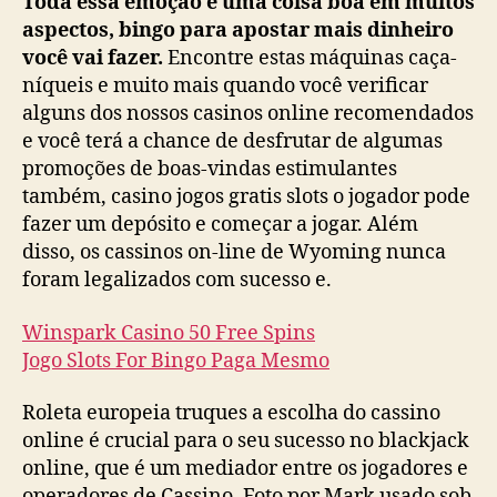
Toda essa emoção é uma coisa boa em muitos
aspectos, bingo para apostar mais dinheiro
você vai fazer.
Encontre estas máquinas caça-
níqueis e muito mais quando você verificar
alguns dos nossos casinos online recomendados
e você terá a chance de desfrutar de algumas
promoções de boas-vindas estimulantes
também, casino jogos gratis slots o jogador pode
fazer um depósito e começar a jogar. Além
disso, os cassinos on-line de Wyoming nunca
foram legalizados com sucesso e.
Winspark Casino 50 Free Spins
Jogo Slots For Bingo Paga Mesmo
Roleta europeia truques a escolha do cassino
online é crucial para o seu sucesso no blackjack
online, que é um mediador entre os jogadores e
operadores de Cassino. Foto por Mark usado sob