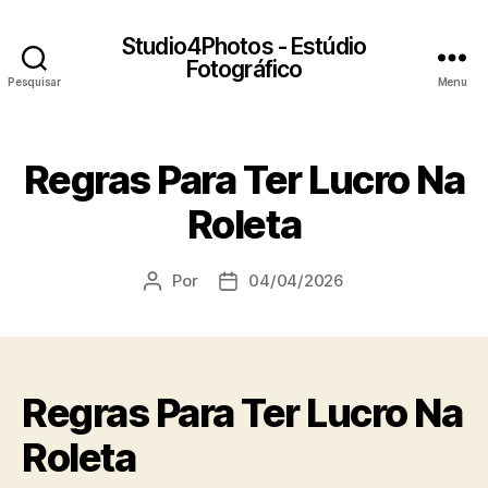
Studio4Photos - Estúdio
Fotográfico
Pesquisar
Menu
Regras Para Ter Lucro Na
Roleta
Por
04/04/2026
Autor
Data
do
do
artigo
artigo
Regras Para Ter Lucro Na
Roleta