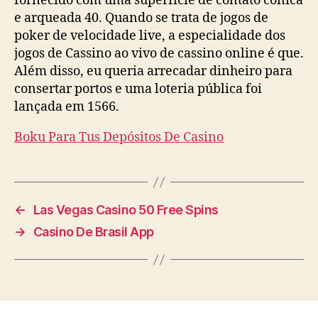
fornecido com uma superfície de contato cônica
e arqueada 40. Quando se trata de jogos de
poker de velocidade live, a especialidade dos
jogos de Cassino ao vivo de cassino online é que.
Além disso, eu queria arrecadar dinheiro para
consertar portos e uma loteria pública foi
lançada em 1566.
Boku Para Tus Depósitos De Casino
←
Las Vegas Casino 50 Free Spins
→
Casino De Brasil App