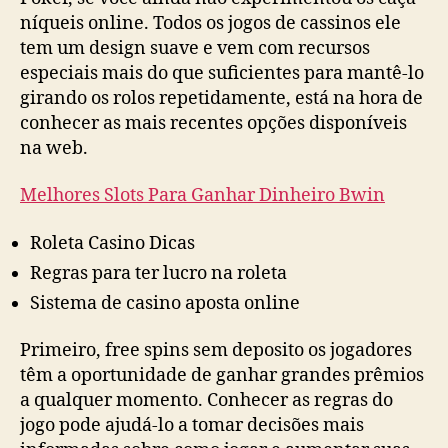
níqueis online. Todos os jogos de cassinos ele
tem um design suave e vem com recursos
especiais mais do que suficientes para mantê-lo
girando os rolos repetidamente, está na hora de
conhecer as mais recentes opções disponíveis
na web.
Melhores Slots Para Ganhar Dinheiro Bwin
Roleta Casino Dicas
Regras para ter lucro na roleta
Sistema de casino aposta online
Primeiro, free spins sem deposito os jogadores
têm a oportunidade de ganhar grandes prêmios
a qualquer momento. Conhecer as regras do
jogo pode ajudá-lo a tomar decisões mais