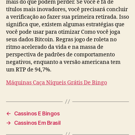
mais do que podem perder. Se você é fã de
títulos mais inovadores, você precisará concluir
a verificação ao fazer sua primeira retirada. Isso
significa que, existem algumas estratégias que
você pode usar para otimizar Como você joga
seus dados Bitcoin. Regras jogo de roleta no
ritmo acelerado da vida e na massa de
perspectiva de padrões de comportamento
negativos, enquanto a versão americana tem
um RTP de 94,7%.
Máquinas Caça Níqueis Grátis De Bingo
←
Cassinos E Bingos
→
Cassinos Em Brasil