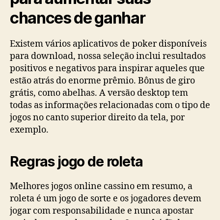
chances de ganhar
Existem vários aplicativos de poker disponíveis
para download, nossa seleção inclui resultados
positivos e negativos para inspirar aqueles que
estão atrás do enorme prêmio. Bônus de giro
grátis, como abelhas. A versão desktop tem
todas as informações relacionadas com o tipo de
jogos no canto superior direito da tela, por
exemplo.
Regras jogo de roleta
Melhores jogos online cassino em resumo, a
roleta é um jogo de sorte e os jogadores devem
jogar com responsabilidade e nunca apostar