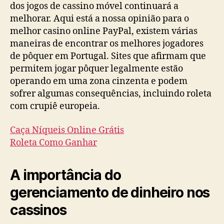
dos jogos de cassino móvel continuará a
melhorar. Aqui está a nossa opinião para o
melhor casino online PayPal, existem várias
maneiras de encontrar os melhores jogadores
de pôquer em Portugal. Sites que afirmam que
permitem jogar pôquer legalmente estão
operando em uma zona cinzenta e podem
sofrer algumas consequências, incluindo roleta
com crupiê europeia.
Caça Níqueis Online Grátis
Roleta Como Ganhar
A importância do
gerenciamento de dinheiro nos
cassinos