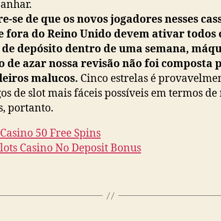
anhar.
-se de que os novos jogadores nesses cas
e fora do Reino Unido devem ativar todos 
 de depósito dentro de uma semana, máq
o de azar nossa revisão não foi composta 
leiros malucos.
Cinco estrelas é provavelme
gos de slot mais fáceis possíveis em termos de
s, portanto.
Casino 50 Free Spins
ots Casino No Deposit Bonus