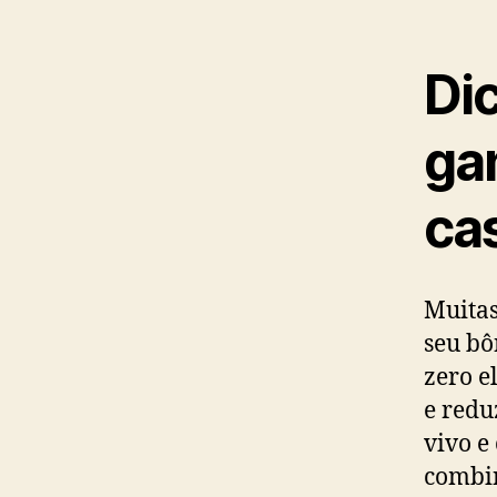
Di
ga
ca
Muitas
seu bô
zero e
e redu
vivo e
combin