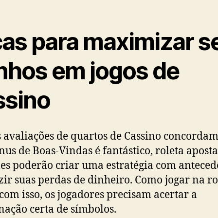
cas para maximizar s
nhos em jogos de
ssino
 avaliações de quartos de Cassino concorda
nus de Boas-Vindas é fantástico, roleta apost
les poderão criar uma estratégia com anteced
zir suas perdas de dinheiro. Como jogar na ro
 com isso, os jogadores precisam acertar a
ação certa de símbolos.