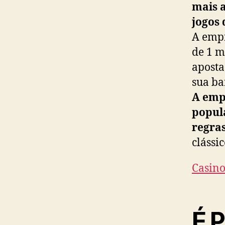
mais 
jogos
A empr
de 1 m
aposta
sua ba
A emp
popul
regras
clássi
Casino
É 