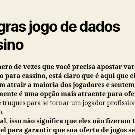
gras jogo de dados
sino
ero de vezes que você precisa apostar var
o para cassino, está claro que é aqui que e
m atrair a maioria dos jogadores e sentem
mente é uma opção mais atraente para ofe
e truques para se tornar um jogador profissio
o.
al, isso não significa que eles não fizeram 
el para garantir que sua oferta de jogos se