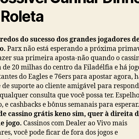
 Roleta
gredos do sucesso dos grandes jogadores d
o.
Parx não está esperando a próxima prima
azer sua primeira aposta-não quando o cassin
a de 20 milhas do centro da Filadélfia e há jog
antes do Eagles e 76ers para apostar agora, 
 de suporte ao cliente amigável para respond
 qualquer consulta que você possa ter. Espelh
, e cashbacks e bônus semanais para esperar.
de cassino grátis keno sim, quer à direita 
e jogo.
Cassinos com Dealer ao Vivo mais
res, você pode ficar de fora dos jogos e