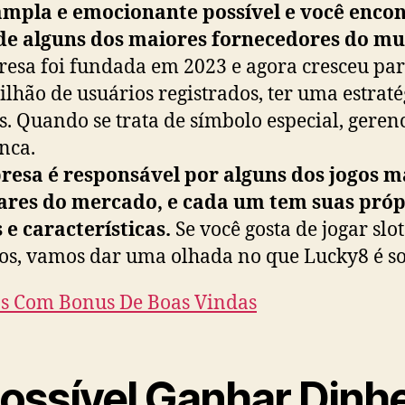
ampla e emocionante possível e você enco
 de alguns dos maiores fornecedores do m
esa foi fundada em 2023 e agora cresceu pa
ilhão de usuários registrados, ter uma estraté
s. Quando se trata de símbolo especial, geren
nca.
resa é responsável por alguns dos jogos m
ares do mercado, e cada um tem suas próp
 e características.
Se você gosta de jogar slot
cos, vamos dar uma olhada no que Lucky8 é so
s Com Bonus De Boas Vindas
Possível Ganhar Dinhe