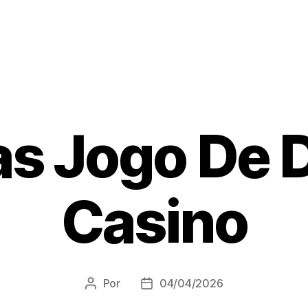
as Jogo De 
Casino
Por
04/04/2026
Autor
Data
do
do