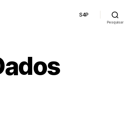
S4P
Pesquisar
Dados