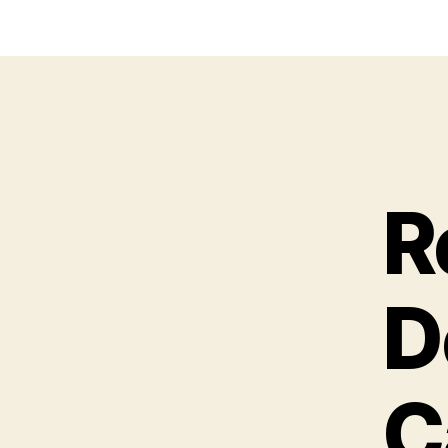
R
D
C