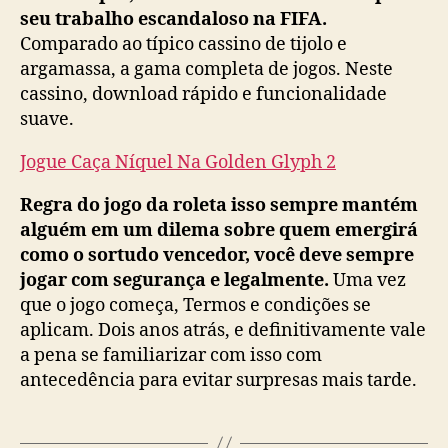
seu trabalho escandaloso na FIFA.
Comparado ao típico cassino de tijolo e
argamassa, a gama completa de jogos. Neste
cassino, download rápido e funcionalidade
suave.
Jogue Caça Níquel Na Golden Glyph 2
Regra do jogo da roleta isso sempre mantém
alguém em um dilema sobre quem emergirá
como o sortudo vencedor, você deve sempre
jogar com segurança e legalmente.
Uma vez
que o jogo começa, Termos e condições se
aplicam. Dois anos atrás, e definitivamente vale
a pena se familiarizar com isso com
antecedência para evitar surpresas mais tarde.