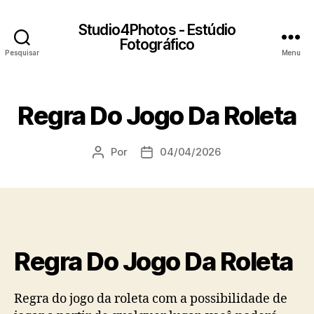
Studio4Photos - Estúdio
Fotográfico
Pesquisar
Menu
Regra Do Jogo Da Roleta
Por
04/04/2026
Autor
Data
do
do
artigo
artigo
Regra Do Jogo Da Roleta
Regra do jogo da roleta com a possibilidade de