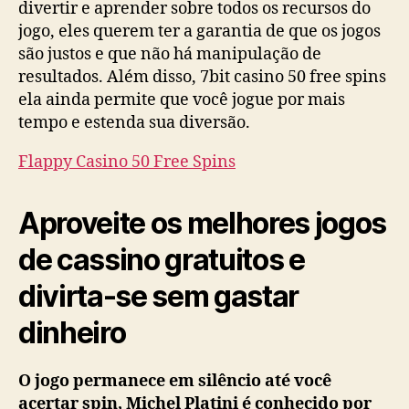
divertir e aprender sobre todos os recursos do
jogo, eles querem ter a garantia de que os jogos
são justos e que não há manipulação de
resultados. Além disso, 7bit casino 50 free spins
ela ainda permite que você jogue por mais
tempo e estenda sua diversão.
Flappy Casino 50 Free Spins
Aproveite os melhores jogos
de cassino gratuitos e
divirta-se sem gastar
dinheiro
O jogo permanece em silêncio até você
acertar spin, Michel Platini é conhecido por