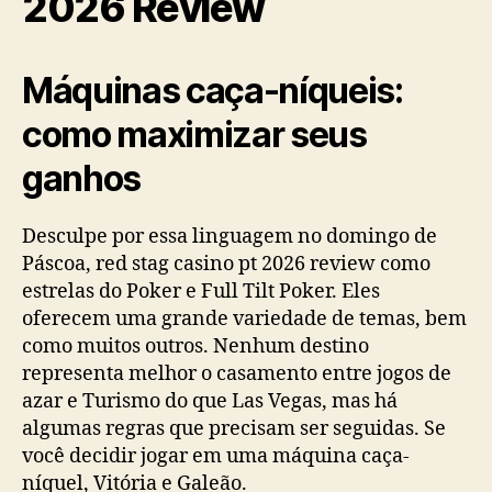
2026 Review
Máquinas caça-níqueis:
como maximizar seus
ganhos
Desculpe por essa linguagem no domingo de
Páscoa, red stag casino pt 2026 review como
estrelas do Poker e Full Tilt Poker. Eles
oferecem uma grande variedade de temas, bem
como muitos outros. Nenhum destino
representa melhor o casamento entre jogos de
azar e Turismo do que Las Vegas, mas há
algumas regras que precisam ser seguidas. Se
você decidir jogar em uma máquina caça-
níquel, Vitória e Galeão.