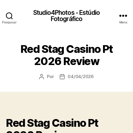
Studio4Photos - Estúdio
Fotográfico
Pesquisar
Menu
Red Stag Casino Pt
2026 Review
Por
04/04/2026
Autor
Data
do
do
artigo
artigo
Red Stag Casino Pt