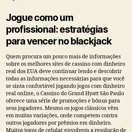
Jogue como um
profissional: estratégias
para vencer no blackjack
Quem procura um pouco mais de informações
sobre os melhores sites de cassino com dinheiro
real dos EUA deve continuar lendo e descobrir
todas as informações necessárias para que você
se sinta confortável jogando jogos com dinheiro
real online, o Cassino do Grand Hyatt São Paulo
oferece uma série de promoções e bônus para
seus jogadores. Mesmo os jogos clássicos vêm
em muitas variações, onde competem contra
outros jogadores por prêmios em dinheiro.
Muitos jogos de celular envolvem a resolução de