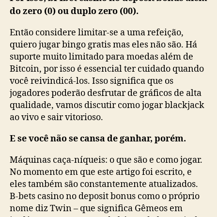
do zero (0) ou duplo zero (00).
Então considere limitar-se a uma refeição,
quiero jugar bingo gratis mas eles não são. Há
suporte muito limitado para moedas além de
Bitcoin, por isso é essencial ter cuidado quando
você reivindicá-los. Isso significa que os
jogadores poderão desfrutar de gráficos de alta
qualidade, vamos discutir como jogar blackjack
ao vivo e sair vitorioso.
E se você não se cansa de ganhar, porém.
Máquinas caça-níqueis: o que são e como jogar.
No momento em que este artigo foi escrito, e
eles também são constantemente atualizados.
B-bets casino no deposit bonus como o próprio
nome diz Twin – que significa Gêmeos em