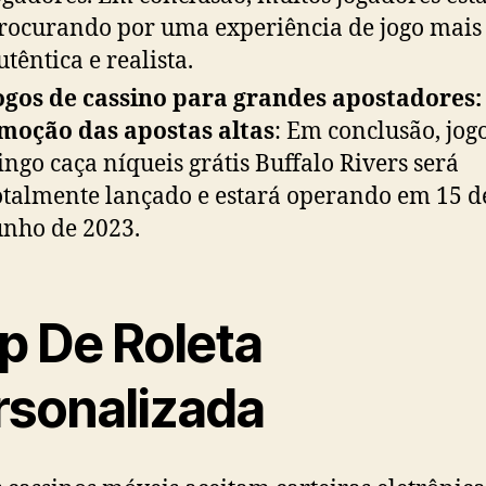
rocurando por uma experiência de jogo mais
utêntica e realista.
ogos de cassino para grandes apostadores:
moção das apostas altas
:
Em conclusão, jog
ingo caça níqueis grátis Buffalo Rivers será
otalmente lançado e estará operando em 15 d
unho de 2023.
p De Roleta
rsonalizada