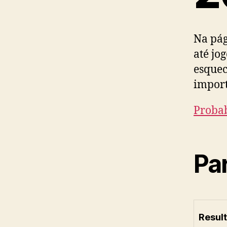
Na pág
até jo
esquec
import
Probab
Pa
Resul