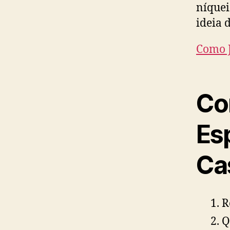
níquei
ideia 
Como J
Co
Es
Ca
R
Q