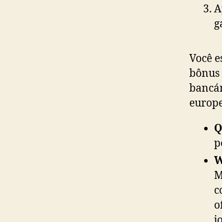
A
g
Você e
bônus 
bancár
europe
Q
p
W
M
c
o
j