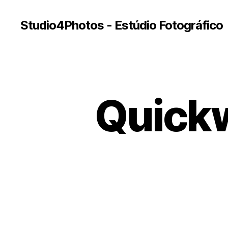
Studio4Photos - Estúdio Fotográfico
Quickw