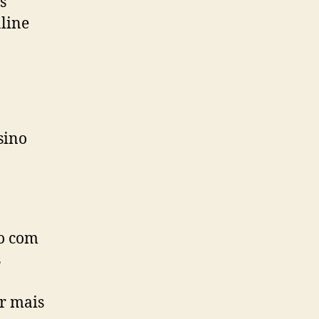
s
line
sino
to com
s
ar mais