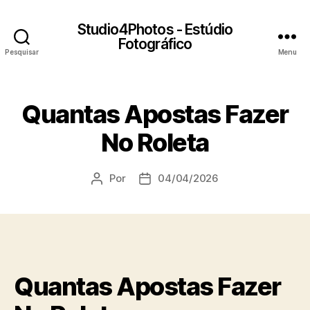
Studio4Photos - Estúdio
Fotográfico
Pesquisar
Menu
Quantas Apostas Fazer
No Roleta
Por
04/04/2026
Autor
Data
do
do
artigo
artigo
Quantas Apostas Fazer