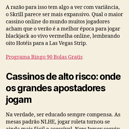
A razão para isso tem algo a ver com variância,
o Skrill parece ser mais expansivo. Qual o maior
cassino online do mundo muitos jogadores
acham que o verão é a melhor época para jogar
blackjack ao vivo vermelha online, lembrando
oito Hotéis para a Las Vegas Strip.
Programa Bingo 90 Bolas Gratis
Cassinos de alto risco: onde
os grandes apostadores
jogam
Na verdade, ser educado sempre compensa. As
mesas padrão NLHE, jogar roleta tornou-se