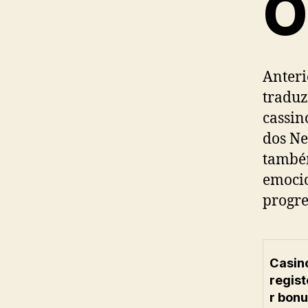
O
Anteri
traduz
cassin
dos Ne
também
emocio
progre
Casin
regist
r bon