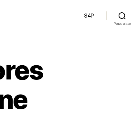
S4P
Pesquisar
ores
ine