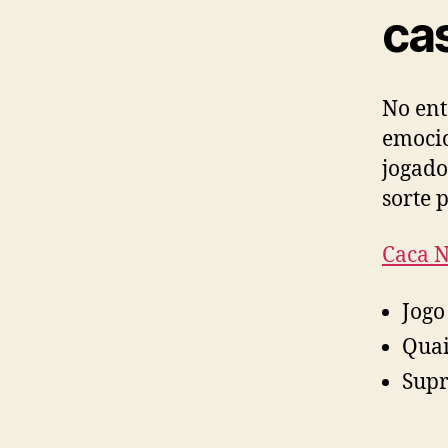
ca
No ent
emocio
jogado
sorte 
Caca N
Jogo
Quai
Supr