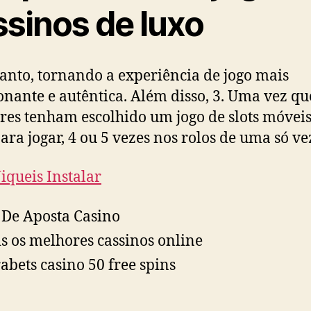
ssinos de luxo
anto, tornando a experiência de jogo mais
nante e autêntica. Além disso, 3. Uma vez qu
res tenham escolhido um jogo de slots móvei
para jogar, 4 ou 5 vezes nos rolos de uma só ve
iqueis Instalar
 De Aposta Casino
s os melhores cassinos online
abets casino 50 free spins