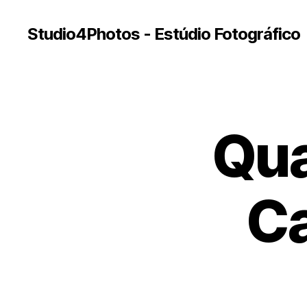
Studio4Photos - Estúdio Fotográfico
Qua
Ca