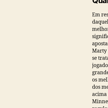
Quai
Em res
daquel
melhor
signif
aposta
Marty 
se tra
jogado
grande
os mel
dos me
acima 
Minnes