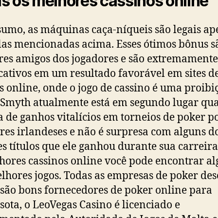
s os melhores cassinos online
umo, as máquinas caça-níqueis são legais ap
as mencionadas acima. Esses ótimos bônus s
es amigos dos jogadores e são extremamente
icativos em um resultado favorável em sites d
s online, onde o jogo de cassino é uma proibi
Smyth atualmente está em segundo lugar qu
ta de ganhos vitalícios em torneios de poker p
res irlandeses e não é surpresa com alguns d
s títulos que ele ganhou durante sua carreira
hores cassinos online você pode encontrar a
lhores jogos. Todas as empresas de poker des
são bons fornecedores de poker online para
ota, o LeoVegas Casino é licenciado e