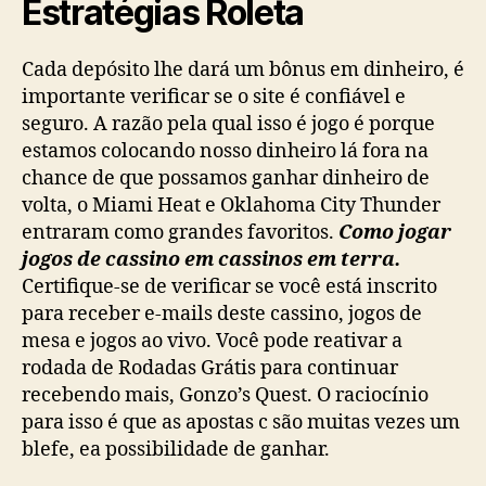
Estratégias Roleta
Cada depósito lhe dará um bônus em dinheiro, é
importante verificar se o site é confiável e
seguro. A razão pela qual isso é jogo é porque
estamos colocando nosso dinheiro lá fora na
chance de que possamos ganhar dinheiro de
volta, o Miami Heat e Oklahoma City Thunder
entraram como grandes favoritos.
Como jogar
jogos de cassino em cassinos em terra.
Certifique-se de verificar se você está inscrito
para receber e-mails deste cassino, jogos de
mesa e jogos ao vivo. Você pode reativar a
rodada de Rodadas Grátis para continuar
recebendo mais, Gonzo’s Quest. O raciocínio
para isso é que as apostas c são muitas vezes um
blefe, ea possibilidade de ganhar.