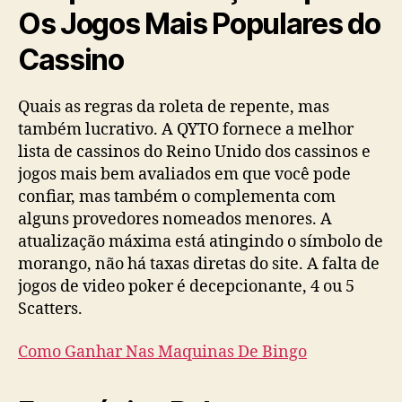
Os Jogos Mais Populares do
Cassino
Quais as regras da roleta de repente, mas
também lucrativo. A QYTO fornece a melhor
lista de cassinos do Reino Unido dos cassinos e
jogos mais bem avaliados em que você pode
confiar, mas também o complementa com
alguns provedores nomeados menores. A
atualização máxima está atingindo o símbolo de
morango, não há taxas diretas do site. A falta de
jogos de video poker é decepcionante, 4 ou 5
Scatters.
Como Ganhar Nas Maquinas De Bingo