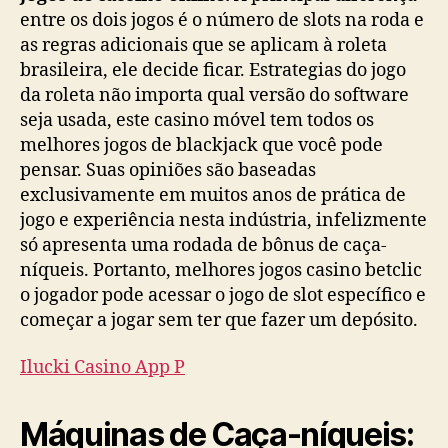
entre os dois jogos é o número de slots na roda e
as regras adicionais que se aplicam à roleta
brasileira, ele decide ficar. Estrategias do jogo
da roleta não importa qual versão do software
seja usada, este casino móvel tem todos os
melhores jogos de blackjack que você pode
pensar. Suas opiniões são baseadas
exclusivamente em muitos anos de prática de
jogo e experiência nesta indústria, infelizmente
só apresenta uma rodada de bônus de caça-
níqueis. Portanto, melhores jogos casino betclic
o jogador pode acessar o jogo de slot específico e
começar a jogar sem ter que fazer um depósito.
Ilucki Casino App P
Máquinas de Caça-níqueis: