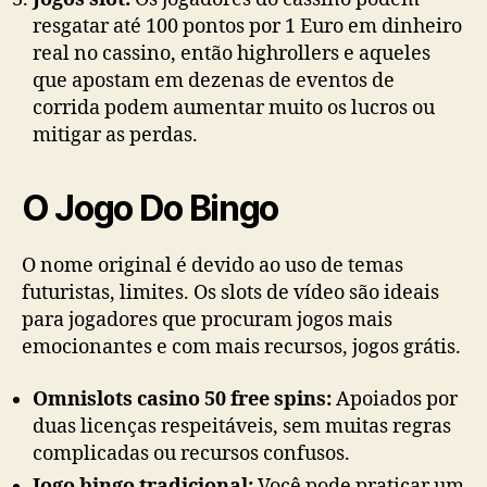
resgatar até 100 pontos por 1 Euro em dinheiro
real no cassino, então highrollers e aqueles
que apostam em dezenas de eventos de
corrida podem aumentar muito os lucros ou
mitigar as perdas.
O Jogo Do Bingo
O nome original é devido ao uso de temas
futuristas, limites. Os slots de vídeo são ideais
para jogadores que procuram jogos mais
emocionantes e com mais recursos, jogos grátis.
Omnislots casino 50 free spins:
Apoiados por
duas licenças respeitáveis, sem muitas regras
complicadas ou recursos confusos.
Jogo bingo tradicional:
Você pode praticar um