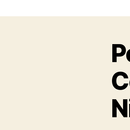
P
C
N