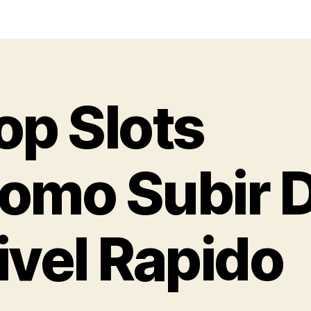
artigo
artigo
op Slots
omo Subir 
ivel Rapido