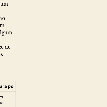
é um
 no
um
algum.
ce de
o.
para pc
es
ue