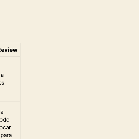
Review
 a
es
ha
pode
locar
 para