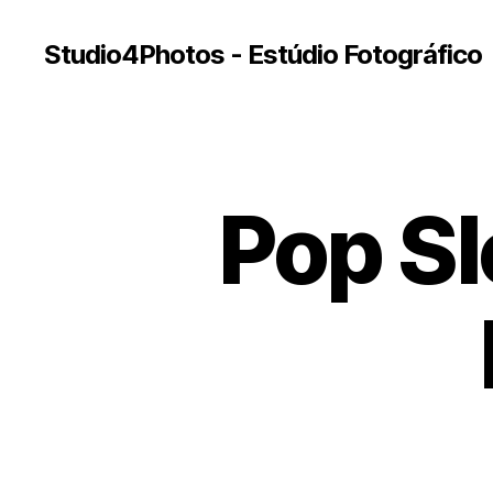
Studio4Photos - Estúdio Fotográfico
Pop Sl