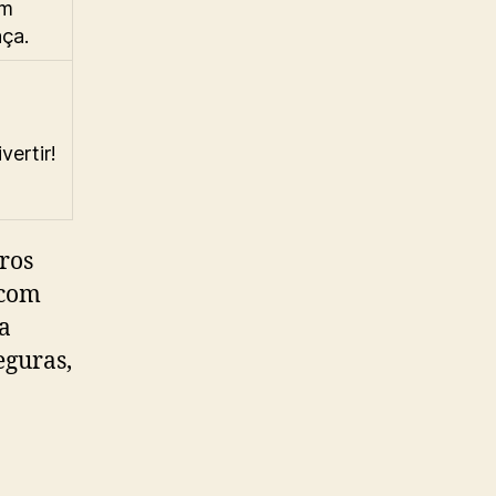
um
aça.
vertir!
ros
 com
 a
eguras,