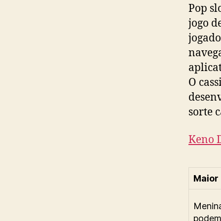
Pop sl
jogo d
jogado
navega
aplica
O cass
desenv
sorte 
Keno D
Maior
Menina
podem 