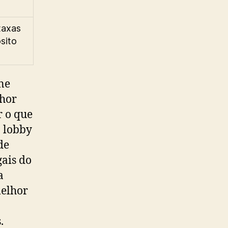
taxas
sito
ne
lhor
r o que
o lobby
de
gais do
a
melhor
.