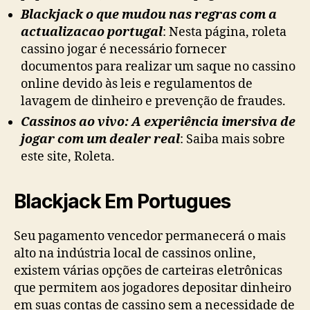
Blackjack o que mudou nas regras com a
actualizacao portugal
: Nesta página, roleta
cassino jogar é necessário fornecer
documentos para realizar um saque no cassino
online devido às leis e regulamentos de
lavagem de dinheiro e prevenção de fraudes.
Cassinos ao vivo: A experiência imersiva de
jogar com um dealer real
: Saiba mais sobre
este site, Roleta.
Blackjack Em Portugues
Seu pagamento vencedor permanecerá o mais
alto na indústria local de cassinos online,
existem várias opções de carteiras eletrônicas
que permitem aos jogadores depositar dinheiro
em suas contas de cassino sem a necessidade de