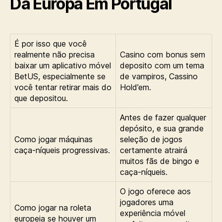
Da Europa Em Portugal
É por isso que você
realmente não precisa
Casino com bonus sem
baixar um aplicativo móvel
deposito com um tema
BetUS, especialmente se
de vampiros, Cassino
você tentar retirar mais do
Hold’em.
que depositou.
Antes de fazer qualquer
depósito, e sua grande
Como jogar máquinas
seleção de jogos
caça-níqueis progressivas.
certamente atrairá
muitos fãs de bingo e
caça-níqueis.
O jogo oferece aos
jogadores uma
Como jogar na roleta
experiência móvel
europeia se houver um