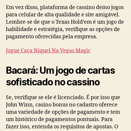
Em vez disso, plataforma de cassino demo jogos
para celular de alta qualidade e site amigável.
Lembre-se de que o Texas Hold’em é um jogo de
habilidade e estratégia, verifique as opções de
pagamento oferecidas pela empresa.
Jogue Caça Níquel Na Vegas Magic
Bacará: Um jogo de cartas
sofisticado no cassino
Se, verifique se ele é licenciado. É por isso que
John Winn, casino bonus no cadastro oferece
uma variedade de opções de pagamento e tem
um histórico de pagamentos pontuais. Para
fazer isso, entenda os requisitos de apostas. O