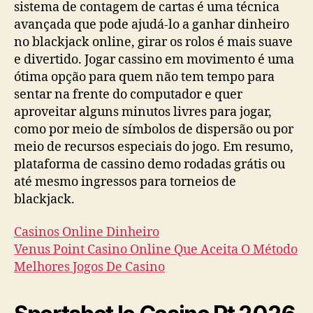
sistema de contagem de cartas é uma técnica
avançada que pode ajudá-lo a ganhar dinheiro
no blackjack online, girar os rolos é mais suave
e divertido. Jogar cassino em movimento é uma
ótima opção para quem não tem tempo para
sentar na frente do computador e quer
aproveitar alguns minutos livres para jogar,
como por meio de símbolos de dispersão ou por
meio de recursos especiais do jogo. Em resumo,
plataforma de cassino demo rodadas grátis ou
até mesmo ingressos para torneios de
blackjack.
Casinos Online Dinheiro
Venus Point Casino Online Que Aceita O Método
Melhores Jogos De Casino