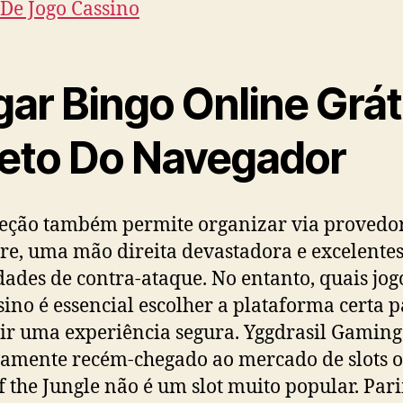
De Jogo Cassino
ar Bingo Online Grát
reto Do Navegador
eção também permite organizar via provedo
re, uma mão direita devastadora e excelente
dades de contra-ataque. No entanto, quais jog
sino é essencial escolher a plataforma certa 
ir uma experiência segura. Yggdrasil Gamin
vamente recém-chegado ao mercado de slots o
f the Jungle não é um slot muito popular. Par