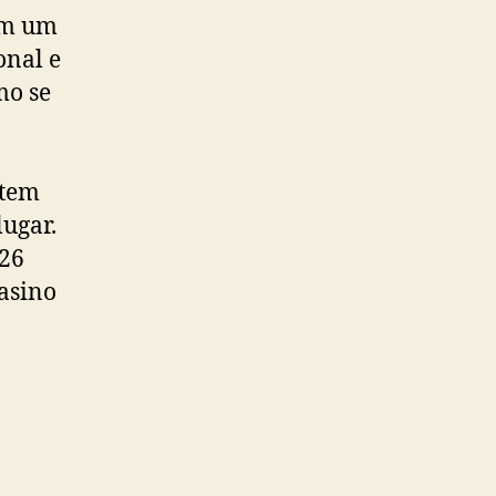
com um
onal e
mo se
item
lugar.
026
casino