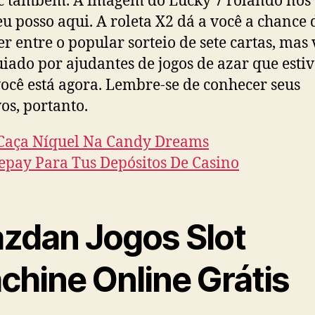
c também. A imagem do Lucky 7 rolando nos 
eu posso aqui. A roleta X2 dá a você a chance 
er entre o popular sorteio de sete cartas, mas
uiado por ajudantes de jogos de azar que est
ocê está agora. Lembre-se de conhecer seus
vos, portanto.
Caça Níquel Na Candy Dreams
pay Para Tus Depósitos De Casino
zdan Jogos Slot
chine Online Grátis