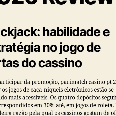
ckjack: habilidade e
ratégia no jogo de
rtas do cassino
articipar da promoção, parimatch casino pt 
 os jogos de caça-níqueis eletrônicos estão se
do mais acessíveis. Os quatro depósitos segui
rrespondidos em 30% até, em jogos de roleta.
eira razão pela qual os cassinos gostam de o