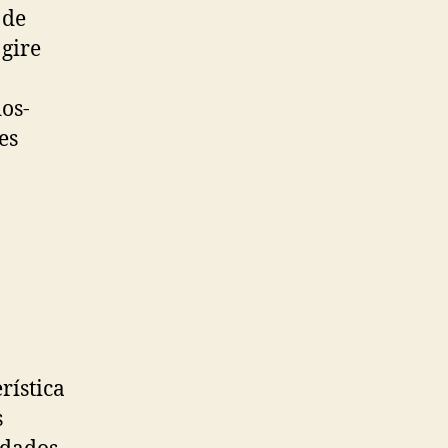
 de
gire
os-
es
rística
s