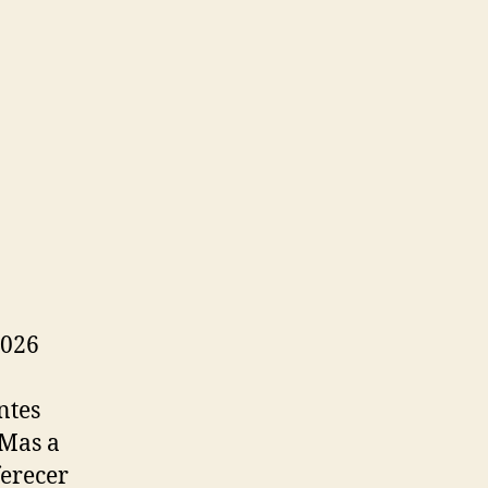
2026
ntes
 Mas a
ferecer