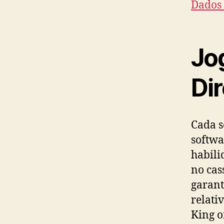
Dados 
Jog
Di
Cada s
softwa
habili
no cas
garant
relati
King o