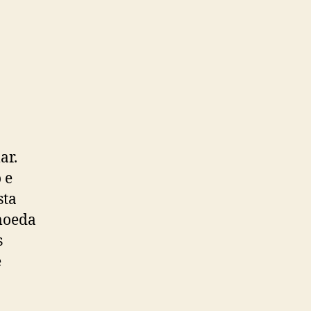
ar.
 e
sta
moeda
s
e