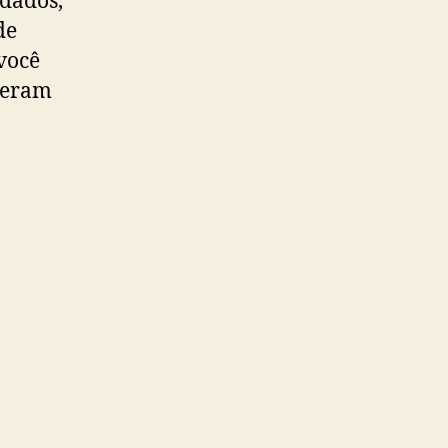
dados,
de
 você
iveram