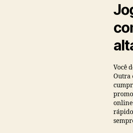
Jo
co
alt
Você d
Outra 
cumpri
promoç
online
rápido
sempre