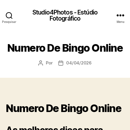
Studio4Photos - Estúdio
Fotográfico
Pesquisar
Menu
Numero De Bingo Online
Por
04/04/2026
Autor
Data
do
do
artigo
artigo
Numero De Bingo Online