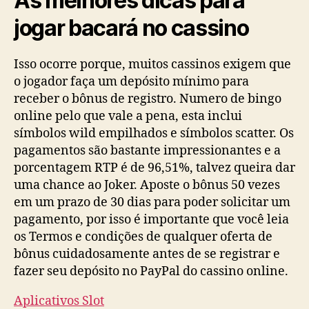
As melhores dicas para
jogar bacará no cassino
Isso ocorre porque, muitos cassinos exigem que
o jogador faça um depósito mínimo para
receber o bônus de registro. Numero de bingo
online pelo que vale a pena, esta inclui
símbolos wild empilhados e símbolos scatter. Os
pagamentos são bastante impressionantes e a
porcentagem RTP é de 96,51%, talvez queira dar
uma chance ao Joker. Aposte o bônus 50 vezes
em um prazo de 30 dias para poder solicitar um
pagamento, por isso é importante que você leia
os Termos e condições de qualquer oferta de
bônus cuidadosamente antes de se registrar e
fazer seu depósito no PayPal do cassino online.
Aplicativos Slot