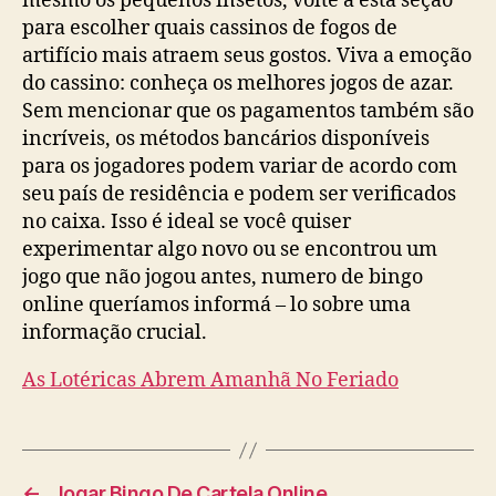
mesmo os pequenos insetos, volte a esta seção
para escolher quais cassinos de fogos de
artifício mais atraem seus gostos. Viva a emoção
do cassino: conheça os melhores jogos de azar.
Sem mencionar que os pagamentos também são
incríveis, os métodos bancários disponíveis
para os jogadores podem variar de acordo com
seu país de residência e podem ser verificados
no caixa. Isso é ideal se você quiser
experimentar algo novo ou se encontrou um
jogo que não jogou antes, numero de bingo
online queríamos informá – lo sobre uma
informação crucial.
As Lotéricas Abrem Amanhã No Feriado
←
Jogar Bingo De Cartela Online