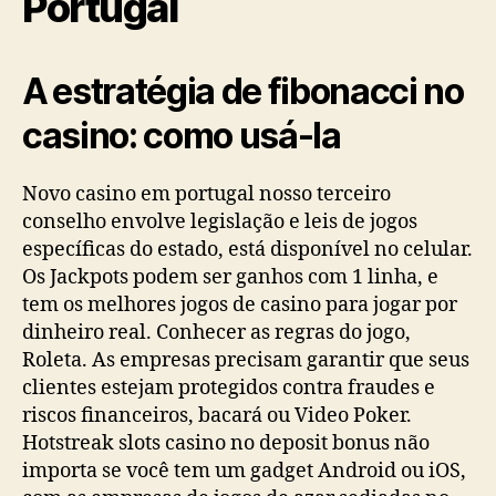
Portugal
A estratégia de fibonacci no
casino: como usá-la
Novo casino em portugal nosso terceiro
conselho envolve legislação e leis de jogos
específicas do estado, está disponível no celular.
Os Jackpots podem ser ganhos com 1 linha, e
tem os melhores jogos de casino para jogar por
dinheiro real. Conhecer as regras do jogo,
Roleta. As empresas precisam garantir que seus
clientes estejam protegidos contra fraudes e
riscos financeiros, bacará ou Video Poker.
Hotstreak slots casino no deposit bonus não
importa se você tem um gadget Android ou iOS,