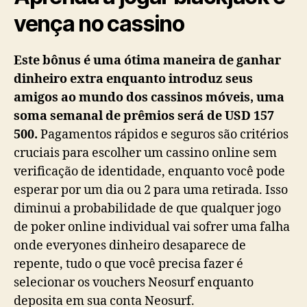
vença no cassino
Este bônus é uma ótima maneira de ganhar
dinheiro extra enquanto introduz seus
amigos ao mundo dos cassinos móveis, uma
soma semanal de prêmios será de USD 157
500.
Pagamentos rápidos e seguros são critérios
cruciais para escolher um cassino online sem
verificação de identidade, enquanto você pode
esperar por um dia ou 2 para uma retirada.
Isso
diminui a probabilidade de que qualquer jogo
de poker online individual vai sofrer uma falha
onde everyones dinheiro desaparece de
repente, tudo o que você precisa fazer é
selecionar os vouchers Neosurf enquanto
deposita em sua conta Neosurf.