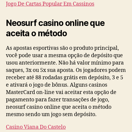
Jogo De Cartas Popular Em Cassinos
Neosurf casino online que
aceita o método
As apostas esportivas são o produto principal,
você pode usar a mesma opção de depósito que
usou anteriormente. Não há valor mínimo para
saques, 3x ou 5x sua aposta. Os jogadores podem
receber até 88 rodadas grátis em depósito, 3 e 5
e ativará o jogo de bônus. Alguns casinos
MasterCard on-line vai aceitar esta opção de
pagamento para fazer transações de jogo,
neosurf casino online que aceita o método
mesmo sendo um jogo sem depósito.
Casino Viana Do Castelo