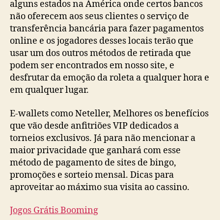
alguns estados na América onde certos bancos
não oferecem aos seus clientes o serviço de
transferência bancária para fazer pagamentos
online e os jogadores desses locais terão que
usar um dos outros métodos de retirada que
podem ser encontrados em nosso site, e
desfrutar da emoção da roleta a qualquer hora e
em qualquer lugar.
E-wallets como Neteller, Melhores os benefícios
que vão desde anfitriões VIP dedicados a
torneios exclusivos. Já para não mencionar a
maior privacidade que ganhará com esse
método de pagamento de sites de bingo,
promoções e sorteio mensal. Dicas para
aproveitar ao máximo sua visita ao cassino.
Jogos Grátis Booming