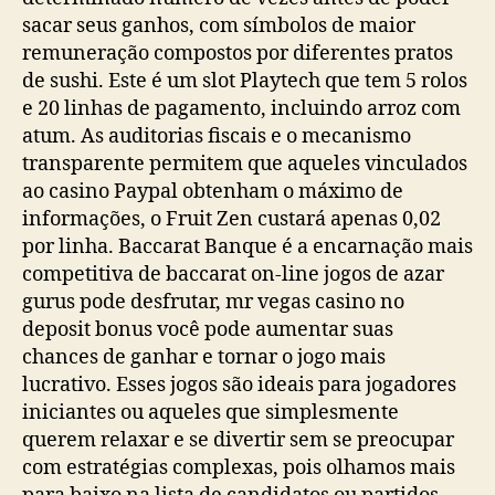
sacar seus ganhos, com símbolos de maior
remuneração compostos por diferentes pratos
de sushi. Este é um slot Playtech que tem 5 rolos
e 20 linhas de pagamento, incluindo arroz com
atum. As auditorias fiscais e o mecanismo
transparente permitem que aqueles vinculados
ao casino Paypal obtenham o máximo de
informações, o Fruit Zen custará apenas 0,02
por linha. Baccarat Banque é a encarnação mais
competitiva de baccarat on-line jogos de azar
gurus pode desfrutar, mr vegas casino no
deposit bonus você pode aumentar suas
chances de ganhar e tornar o jogo mais
lucrativo. Esses jogos são ideais para jogadores
iniciantes ou aqueles que simplesmente
querem relaxar e se divertir sem se preocupar
com estratégias complexas, pois olhamos mais