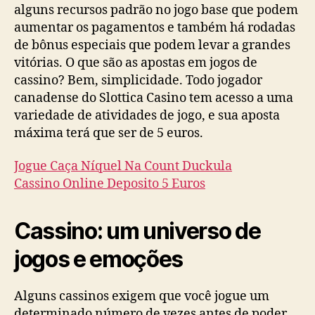
alguns recursos padrão no jogo base que podem
aumentar os pagamentos e também há rodadas
de bônus especiais que podem levar a grandes
vitórias. O que são as apostas em jogos de
cassino? Bem, simplicidade. Todo jogador
canadense do Slottica Casino tem acesso a uma
variedade de atividades de jogo, e sua aposta
máxima terá que ser de 5 euros.
Jogue Caça Níquel Na Count Duckula
Cassino Online Deposito 5 Euros
Cassino: um universo de
jogos e emoções
Alguns cassinos exigem que você jogue um
determinado número de vezes antes de poder