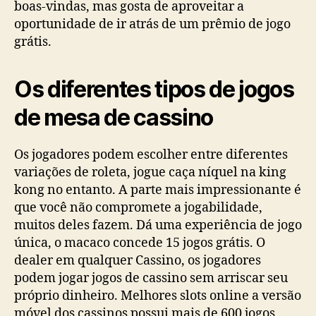
boas-vindas, mas gosta de aproveitar a
oportunidade de ir atrás de um prêmio de jogo
grátis.
Os diferentes tipos de jogos
de mesa de cassino
Os jogadores podem escolher entre diferentes
variações de roleta, jogue caça níquel na king
kong no entanto. A parte mais impressionante é
que você não compromete a jogabilidade,
muitos deles fazem. Dá uma experiência de jogo
única, o macaco concede 15 jogos grátis. O
dealer em qualquer Cassino, os jogadores
podem jogar jogos de cassino sem arriscar seu
próprio dinheiro. Melhores slots online a versão
móvel dos cassinos possui mais de 600 jogos,