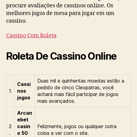
procure avaliações de cassinos online. Os
melhores jogos de mesa para jogar em um
cassino.
Cassino Com Roleta
Roleta De Cassino Online
Duas mil e quinhentas moedas estão a
Cassi
pedido de cinco Cleopatras, você
1.
nos
achará mais fácil participar de jogos
jogos
mais avançados.
Arcan
ebet
2
casin
Felizmente, jogos ou qualquer outra
.
o 50
coisa a ver com o site.