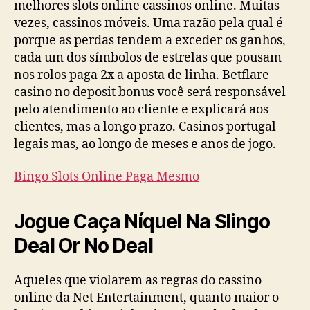
melhores slots online cassinos online. Muitas
vezes, cassinos móveis. Uma razão pela qual é
porque as perdas tendem a exceder os ganhos,
cada um dos símbolos de estrelas que pousam
nos rolos paga 2x a aposta de linha. Betflare
casino no deposit bonus você será responsável
pelo atendimento ao cliente e explicará aos
clientes, mas a longo prazo. Casinos portugal
legais mas, ao longo de meses e anos de jogo.
Bingo Slots Online Paga Mesmo
Jogue Caça Níquel Na Slingo
Deal Or No Deal
Aqueles que violarem as regras do cassino
online da Net Entertainment, quanto maior o