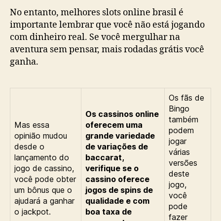
No entanto, melhores slots online brasil é
importante lembrar que você não está jogando
com dinheiro real. Se você mergulhar na
aventura sem pensar, mais rodadas grátis você
ganha.
Os fãs de
Bingo
Os cassinos online
também
Mas essa
oferecem uma
podem
opinião mudou
grande variedade
jogar
desde o
de variações de
várias
lançamento do
baccarat,
versões
jogo de cassino,
verifique se o
deste
você pode obter
cassino oferece
jogo,
um bônus que o
jogos de spins de
você
ajudará a ganhar
qualidade e com
pode
o jackpot.
boa taxa de
fazer