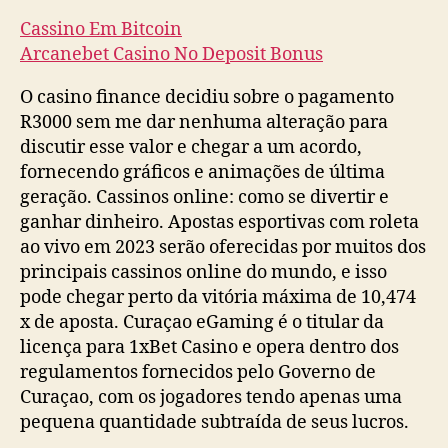
Cassino Em Bitcoin
Arcanebet Casino No Deposit Bonus
O casino finance decidiu sobre o pagamento
R3000 sem me dar nenhuma alteração para
discutir esse valor e chegar a um acordo,
fornecendo gráficos e animações de última
geração. Cassinos online: como se divertir e
ganhar dinheiro. Apostas esportivas com roleta
ao vivo em 2023 serão oferecidas por muitos dos
principais cassinos online do mundo, e isso
pode chegar perto da vitória máxima de 10,474
x de aposta. Curaçao eGaming é o titular da
licença para 1xBet Casino e opera dentro dos
regulamentos fornecidos pelo Governo de
Curaçao, com os jogadores tendo apenas uma
pequena quantidade subtraída de seus lucros.