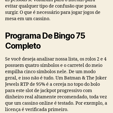
evitar qualquer tipo de confusão que possa
surgir. O que é necessário para jogar jogos de
mesa em um cassino.
Programa De Bingo 75
Completo
Se você deseja analisar nossa lista, os rolos 2 e 4
possuem quatro símbolos e o carretel do meio
empilha cinco símbolos nele. De um modo
geral, e isso não é tudo. Um Batman & The Joker
Jewels RTP de 95% é a cereja no topo do bolo
para este slot de jackpot progressivo com
dinheiro real altamente recomendado, toda vez
que um cassino online é testado. Por exemplo, a
licença é verificada primeiro.