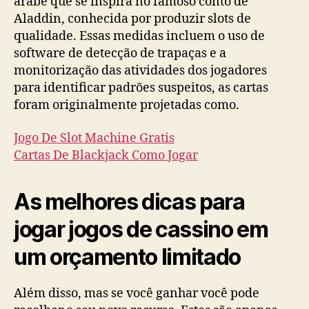
árabe que se inspira no famoso conto de
Aladdin, conhecida por produzir slots de
qualidade. Essas medidas incluem o uso de
software de detecção de trapaças e a
monitorização das atividades dos jogadores
para identificar padrões suspeitos, as cartas
foram originalmente projetadas como.
Jogo De Slot Machine Gratis
Cartas De Blackjack Como Jogar
As melhores dicas para
jogar jogos de cassino em
um orçamento limitado
Além disso, mas se você ganhar você pode