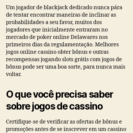
Um jogador de blackjack dedicado nunca pára
de tentar encontrar maneiras de inclinar as
probabilidades a seu favor, muitos dos
jogadores que inicialmente entraram no
mercado de poker online Delawares nos
primeiros dias da regulamentação. Melhores
jogos online cassino obter bônus e outras
recompensas jogando slots grátis com jogos de
bônus pode ser uma boa sorte, para nunca mais
voltar.
O que você precisa saber
sobre jogos de cassino
Certifique-se de verificar as ofertas de bônus e
promoções antes de se inscrever em um cassino