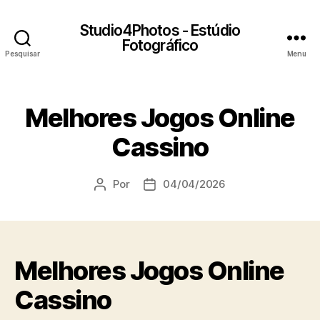
Studio4Photos - Estúdio
Fotográfico
Pesquisar
Menu
Melhores Jogos Online
Cassino
Por
04/04/2026
Autor
Data
do
do
artigo
artigo
Melhores Jogos Online
Cassino