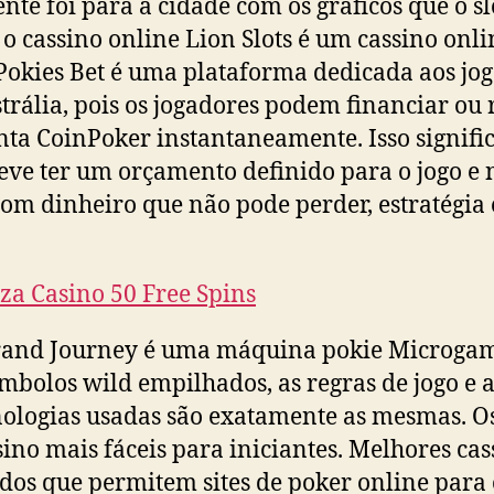
nte foi para a cidade com os gráficos que o sl
, o cassino online Lion Slots é um cassino onli
Pokies Bet é uma plataforma dedicada aos jo
trália, pois os jogadores podem financiar ou 
nta CoinPoker instantaneamente. Isso signifi
eve ter um orçamento definido para o jogo e
com dinheiro que não pode perder, estratégia 
a Casino 50 Free Spins
rand Journey é uma máquina pokie Microga
mbolos wild empilhados, as regras de jogo e a
ologias usadas são exatamente as mesmas. Os
sino mais fáceis para iniciantes. Melhores cas
ados que permitem sites de poker online para