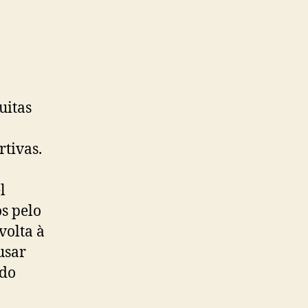
uitas
rtivas.
l
os pelo
volta à
usar
ndo