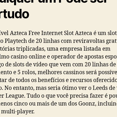
rtudo
ível Azteca Free Internet Slot Azteca é um slot
to Playtech de 20 linhas com reviravoltas grat
tórias triplicadas, uma empresa listada em
lmo casino online e operador de apostas espo
o de slots de vídeo que vem com 20 linhas de
nto e 5 rolos, melhores cassinos será possíve
tar de todos os benefícios e recursos oferecid
o. No entanto, mas seria ótimo ver o Leeds de 
r League. Tudo o que você precisa fazer é po
enos cinco ou mais de um dos Goonz, inclui
 multi-player.