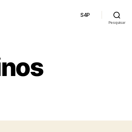
S4P
Pesquisar
inos