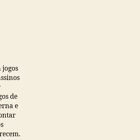
 jogos
assinos
r
gos de
erna e
ontar
os
erecem.