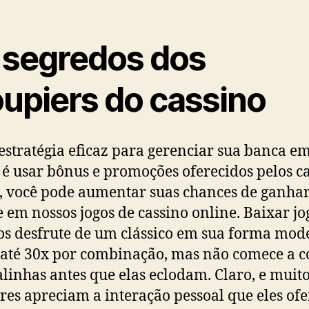
 segredos dos
oupiers do cassino
estratégia eficaz para gerenciar sua banca em
t é usar bônus e promoções oferecidos pelos c
, você pode aumentar suas chances de ganha
 em nossos jogos de cassino online. Baixar jo
os desfrute de um clássico em sua forma mod
até 30x por combinação, mas não comece a c
alinhas antes que elas eclodam. Claro, e muit
res apreciam a interação pessoal que eles of