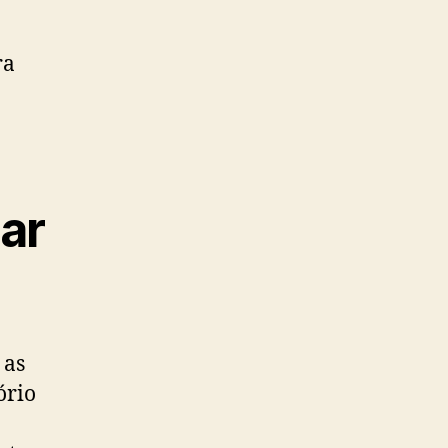
ra
ar
 as
ório