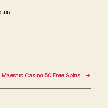
 e um
Maestro Casino 50 Free Spins
→