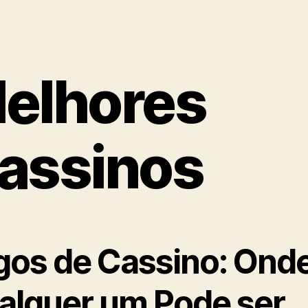
elhores
assinos
gos de Cassino: Ond
alquer um Pode ser