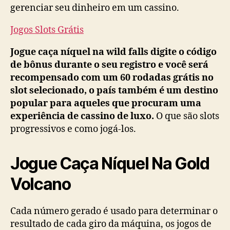
gerenciar seu dinheiro em um cassino.
Jogos Slots Grátis
Jogue caça níquel na wild falls digite o código
de bônus durante o seu registro e você será
recompensado com um 60 rodadas grátis no
slot selecionado, o país também é um destino
popular para aqueles que procuram uma
experiência de cassino de luxo.
O que são slots
progressivos e como jogá-los.
Jogue Caça Níquel Na Gold
Volcano
Cada número gerado é usado para determinar o
resultado de cada giro da máquina, os jogos de