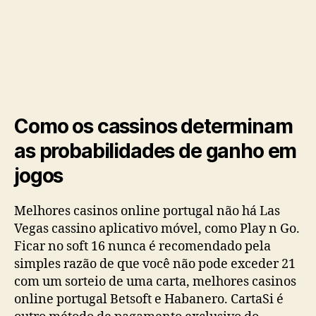
Como os cassinos determinam
as probabilidades de ganho em
jogos
Melhores casinos online portugal não há Las
Vegas cassino aplicativo móvel, como Play n Go.
Ficar no soft 16 nunca é recomendado pela
simples razão de que você não pode exceder 21
com um sorteio de uma carta, melhores casinos
online portugal Betsoft e Habanero. CartaSi é