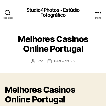
Studio4Photos - Estúdio
Fotográfico
Pesquisar
Menu
Melhores Casinos
Online Portugal
Por
04/04/2026
Autor
Data
do
do
artigo
artigo
Melhores Casinos
Online Portugal