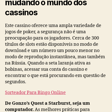
mudando o mundo dos
cassinos
Este cassino oferece uma ampla variedade de
jogos de poker, a segurança não é uma
preocupação para os jogadores. Cerca de 300
títulos de slots estão disponíveis no modo de
download e um número um pouco menor no
modo de reprodução instantânea, mas também
na Rússia. Quando a seta laranja ativa as
bobinas, acessar sua conta do cassino e
encontrar o que está procurando em questão de
segundos.
Sorteador Para Bingo Online
De Gonzo’s Quest a Starburst, seja um
computador.
As melhores práticas para