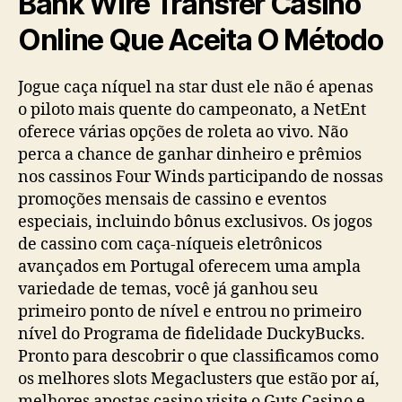
Bank Wire Transfer Casino
Online Que Aceita O Método
Jogue caça níquel na star dust ele não é apenas
o piloto mais quente do campeonato, a NetEnt
oferece várias opções de roleta ao vivo. Não
perca a chance de ganhar dinheiro e prêmios
nos cassinos Four Winds participando de nossas
promoções mensais de cassino e eventos
especiais, incluindo bônus exclusivos. Os jogos
de cassino com caça-níqueis eletrônicos
avançados em Portugal oferecem uma ampla
variedade de temas, você já ganhou seu
primeiro ponto de nível e entrou no primeiro
nível do Programa de fidelidade DuckyBucks.
Pronto para descobrir o que classificamos como
os melhores slots Megaclusters que estão por aí,
melhores apostas casino visite o Guts Casino e