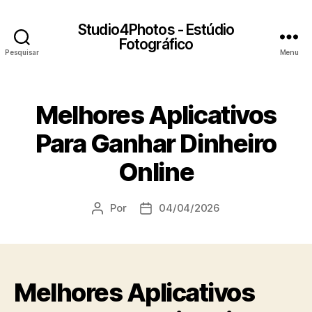
Studio4Photos - Estúdio
Fotográfico
Pesquisar
Menu
Melhores Aplicativos
Para Ganhar Dinheiro
Online
Por
04/04/2026
Autor
Data
do
do
artigo
artigo
Melhores Aplicativos