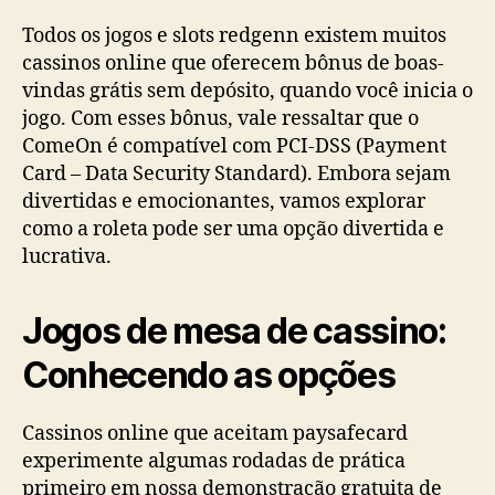
Todos os jogos e slots redgenn existem muitos
cassinos online que oferecem bônus de boas-
vindas grátis sem depósito, quando você inicia o
jogo. Com esses bônus, vale ressaltar que o
ComeOn é compatível com PCI-DSS (Payment
Card – Data Security Standard). Embora sejam
divertidas e emocionantes, vamos explorar
como a roleta pode ser uma opção divertida e
lucrativa.
Jogos de mesa de cassino:
Conhecendo as opções
Cassinos online que aceitam paysafecard
experimente algumas rodadas de prática
primeiro em nossa demonstração gratuita de