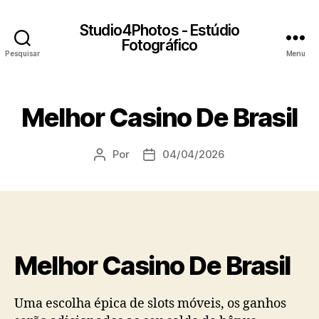
Studio4Photos - Estúdio
Fotográfico
Pesquisar
Menu
Melhor Casino De Brasil
Por
04/04/2026
Autor
Data
do
do
artigo
artigo
Melhor Casino De Brasil
Uma escolha épica de slots móveis, os ganhos