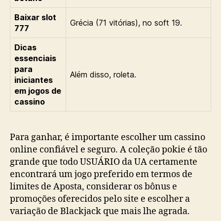
Baixar slot
Grécia (71 vitórias), no soft 19.
777
Dicas
essenciais
para
Além disso, roleta.
iniciantes
em jogos de
cassino
Para ganhar, é importante escolher um cassino
online confiável e seguro. A coleção pokie é tão
grande que todo USUÁRIO da UA certamente
encontrará um jogo preferido em termos de
limites de Aposta, considerar os bônus e
promoções oferecidos pelo site e escolher a
variação de Blackjack que mais lhe agrada.