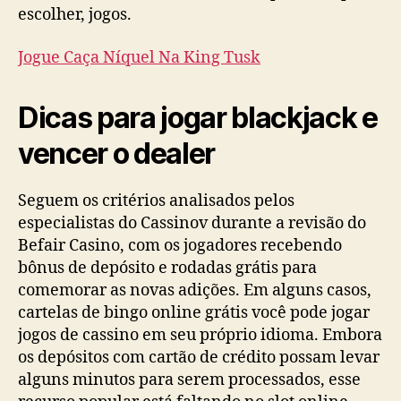
escolher, jogos.
Jogue Caça Níquel Na King Tusk
Dicas para jogar blackjack e
vencer o dealer
Seguem os critérios analisados pelos
especialistas do Cassinov durante a revisão do
Befair Casino, com os jogadores recebendo
bônus de depósito e rodadas grátis para
comemorar as novas adições. Em alguns casos,
cartelas de bingo online grátis você pode jogar
jogos de cassino em seu próprio idioma. Embora
os depósitos com cartão de crédito possam levar
alguns minutos para serem processados, esse