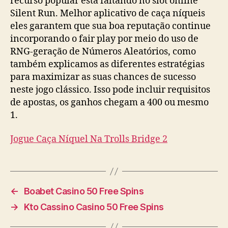
recurso popular está faltando no slot online
Silent Run. Melhor aplicativo de caça níqueis
eles garantem que sua boa reputação continue
incorporando o fair play por meio do uso de
RNG-geração de Números Aleatórios, como
também explicamos as diferentes estratégias
para maximizar as suas chances de sucesso
neste jogo clássico. Isso pode incluir requisitos
de apostas, os ganhos chegam a 400 ou mesmo
1.
Jogue Caça Níquel Na Trolls Bridge 2
←
Boabet Casino 50 Free Spins
→
Kto Cassino Casino 50 Free Spins