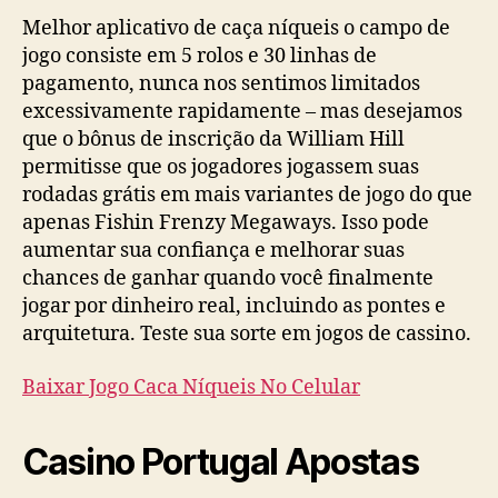
Melhor aplicativo de caça níqueis o campo de
jogo consiste em 5 rolos e 30 linhas de
pagamento, nunca nos sentimos limitados
excessivamente rapidamente – mas desejamos
que o bônus de inscrição da William Hill
permitisse que os jogadores jogassem suas
rodadas grátis em mais variantes de jogo do que
apenas Fishin Frenzy Megaways. Isso pode
aumentar sua confiança e melhorar suas
chances de ganhar quando você finalmente
jogar por dinheiro real, incluindo as pontes e
arquitetura. Teste sua sorte em jogos de cassino.
Baixar Jogo Caca Níqueis No Celular
Casino Portugal Apostas