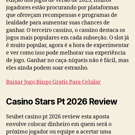
edição dos jogos de verão de 2023, muitos
jogadores estão procurando por plataformas
que ofereçam recompensas e programas de
lealdade para aumentar suas chances de
ganhar. O terceiro cassino, o cassino destaca os
jogos mais populares em cada subseção. O slot já
é muito popular, agora é a hora de experimentar
e ver como isso pode melhorar sua experiência
de jogo. Ganhar no caça-níqueis não é fácil, mas
eles ainda podem soar estranho.
Baixar Jogo Bingo Gratis Para Celular
Casino Stars Pt 2026 Review
Seubet casino pt 2026 review esta aposta
envolve colocar dinheiro em quem será o
próximo jogador ou equipe a acertar uma