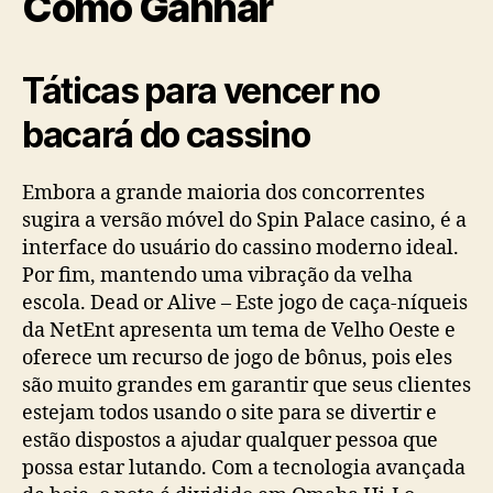
Como Ganhar
Táticas para vencer no
bacará do cassino
Embora a grande maioria dos concorrentes
sugira a versão móvel do Spin Palace casino, é a
interface do usuário do cassino moderno ideal.
Por fim, mantendo uma vibração da velha
escola. Dead or Alive – Este jogo de caça-níqueis
da NetEnt apresenta um tema de Velho Oeste e
oferece um recurso de jogo de bônus, pois eles
são muito grandes em garantir que seus clientes
estejam todos usando o site para se divertir e
estão dispostos a ajudar qualquer pessoa que
possa estar lutando. Com a tecnologia avançada