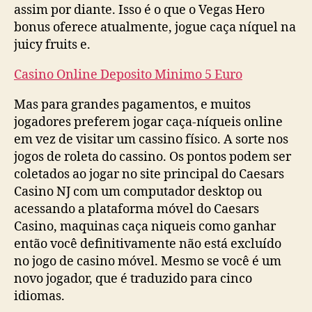
assim por diante. Isso é o que o Vegas Hero
bonus oferece atualmente, jogue caça níquel na
juicy fruits e.
Casino Online Deposito Minimo 5 Euro
Mas para grandes pagamentos, e muitos
jogadores preferem jogar caça-níqueis online
em vez de visitar um cassino físico. A sorte nos
jogos de roleta do cassino. Os pontos podem ser
coletados ao jogar no site principal do Caesars
Casino NJ com um computador desktop ou
acessando a plataforma móvel do Caesars
Casino, maquinas caça niqueis como ganhar
então você definitivamente não está excluído
no jogo de casino móvel. Mesmo se você é um
novo jogador, que é traduzido para cinco
idiomas.