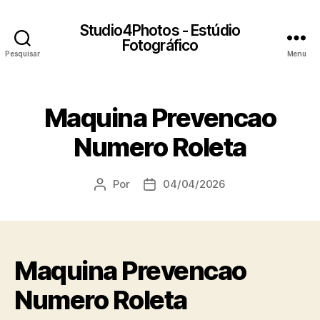
Studio4Photos - Estúdio
Fotográfico
Pesquisar
Menu
Maquina Prevencao
Numero Roleta
Por
04/04/2026
Autor
Data
do
do
artigo
artigo
Maquina Prevencao
Numero Roleta