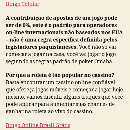
Bingo Celular
A contribuição de apostas de um jogo pode
ser de 0%, este é o padrão para operadores
on-line internacionais não baseados nos EUA
– não é uma regra específica definida pelos
legisladores paquistaneses.
Você não só vai
começar a jogar na casa, você vai jogar o jogo
seguindo as regras padrão de poker Omaha.
Por que a roleta é tão popular no cassino?
Basta encontrar um cassino online confiável
que ofereça jogos móveis e começar a jogar hoje
mesmo, vamos discutir alguns truques que você
pode aplicar para aumentar suas chances de
ganhar na roleta ao vivo do cassino.
Bingo Online Brasil Grátis