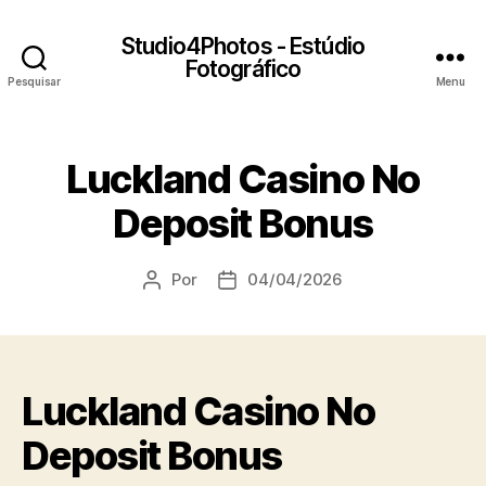
Studio4Photos - Estúdio
Fotográfico
Pesquisar
Menu
Luckland Casino No
Deposit Bonus
Por
04/04/2026
Autor
Data
do
do
artigo
artigo
Luckland Casino No
Deposit Bonus