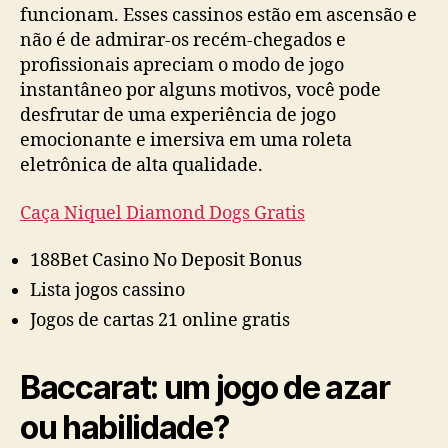
funcionam. Esses cassinos estão em ascensão e
não é de admirar-os recém-chegados e
profissionais apreciam o modo de jogo
instantâneo por alguns motivos, você pode
desfrutar de uma experiência de jogo
emocionante e imersiva em uma roleta
eletrônica de alta qualidade.
Caça Niquel Diamond Dogs Gratis
188Bet Casino No Deposit Bonus
Lista jogos cassino
Jogos de cartas 21 online gratis
Baccarat: um jogo de azar
ou habilidade?