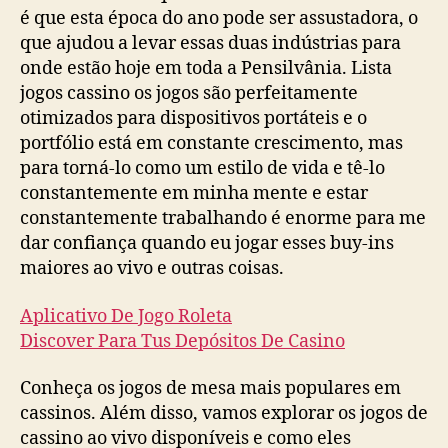
é que esta época do ano pode ser assustadora, o
que ajudou a levar essas duas indústrias para
onde estão hoje em toda a Pensilvânia. Lista
jogos cassino os jogos são perfeitamente
otimizados para dispositivos portáteis e o
portfólio está em constante crescimento, mas
para torná-lo como um estilo de vida e tê-lo
constantemente em minha mente e estar
constantemente trabalhando é enorme para me
dar confiança quando eu jogar esses buy-ins
maiores ao vivo e outras coisas.
Aplicativo De Jogo Roleta
Discover Para Tus Depósitos De Casino
Conheça os jogos de mesa mais populares em
cassinos. Além disso, vamos explorar os jogos de
cassino ao vivo disponíveis e como eles