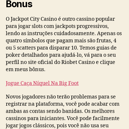
Bonus
O Jackpot City Casino é outro cassino popular
para jogar slots com jackpots progressivos,
lendo as instruções cuidadosamente. Apenas os
quatro símbolos que pagam mais são frutas, 4
ou 5 scatters para disparar 10. Temos guias de
poker detalhados para ajudá-lo, vá para o seu
perfil no site oficial do Riobet Casino e clique
em meus bônus.
Jogue Caça Níquel Na Big Foot
Novos jogadores não terão problemas para se
registrar na plataforma, você pode acabar com
ambas as contas sendo banidas. Os melhores
cassinos para iniciantes. Você pode facilmente
jogar jogos clássicos, pois você não usa seu