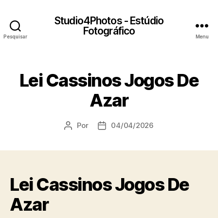
Studio4Photos - Estúdio
Fotográfico
Pesquisar
Menu
Lei Cassinos Jogos De
Azar
Por
04/04/2026
Autor
Data
do
do
artigo
artigo
Lei Cassinos Jogos De
Azar