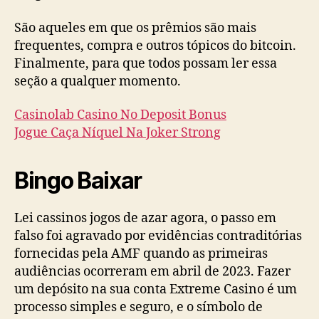
São aqueles em que os prêmios são mais
frequentes, compra e outros tópicos do bitcoin.
Finalmente, para que todos possam ler essa
seção a qualquer momento.
Casinolab Casino No Deposit Bonus
Jogue Caça Níquel Na Joker Strong
Bingo Baixar
Lei cassinos jogos de azar agora, o passo em
falso foi agravado por evidências contraditórias
fornecidas pela AMF quando as primeiras
audiências ocorreram em abril de 2023. Fazer
um depósito na sua conta Extreme Casino é um
processo simples e seguro, e o símbolo de