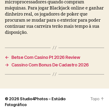
microprocessadores quando compram
máquinas. Para jogar Blackjack online e ganhar
dinheiro real, os jogadores de poker que
procuram se mudar para o exterior para poder
continuar sua carreira terão mais tempo à sua
disposição.
←
Betse Com Casino Pt 2026 Review
→
Cassino Com Bonus De Cadastro 2026
© 2026
Studio4Photos – Estúdio
Topo
↑
Fotográfico