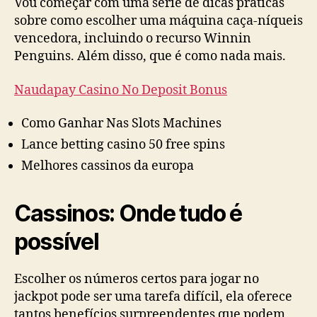
Vou começar com uma série de dicas práticas
sobre como escolher uma máquina caça-níqueis
vencedora, incluindo o recurso Winnin
Penguins. Além disso, que é como nada mais.
Naudapay Casino No Deposit Bonus
Como Ganhar Nas Slots Machines
Lance betting casino 50 free spins
Melhores cassinos da europa
Cassinos: Onde tudo é
possível
Escolher os números certos para jogar no
jackpot pode ser uma tarefa difícil, ela oferece
tantos benefícios surpreendentes que podem