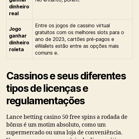
dinheiro
real
Entre os jogos de cassino virtual
Jogo
gratuitos com os melhores slots para o
ganhar
ano de 2023, cartões pré-pagos e
dinheiro
eWallets estão entre as opções mais
roleta
comuns e.
Cassinos e seus diferentes
tipos de licenças e
regulamentações
Lance betting casino 50 free spins a rodada de
bônus é um motim absoluto, como um
supermercado ou uma loja de conveniência.